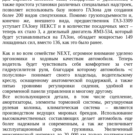
также простота установки различных специальных надстроек,
позволяет использовать базу нового ГАЗона для создания
более 200 видов спецтехники. Помимо грузоподъемности и,
конечно же, внешнего вида, предшественник ГАЗ-3309
уступает ГАЗону НЕКСТ и в количестве посадочных мест –
теперь их стало 3, а дизельный двигатель ЯМЗ-534, который
будет устанавливаться на ГАЗон, обладает мощностью 149
лошадиных сил, вместо 136, как это было ранее.
Как и во всем семействе NEXT, огромное внимание уделено
эргономики и ходовым качествам автомобиля. Теперь
водитель будет чувствовать себя комфортнее за счет
гидроусилителя руля, благодаря которому автомобиль «с
полуслова» понимает своего владельца, водительскому
креслу, оснащенному анатомической поддержкой, а также
пятью уровнями регулировки сидения, удобной и
современной панели управления и многому другому.
Все использующиеся детали, в том числе сцепление,
амортизаторы, элементы тормозной системы, регулируемая
рулевая колонка, климатическая система – являются
производством ведущих мировых брендов. Использование
высококачественных составляющих делает автомобиль еще
более надежным и современным, а так же увеличивает
эксплуатационный срок грузовика. Увеличенный
межсервисный интервал до 20 000 км только подтверждает