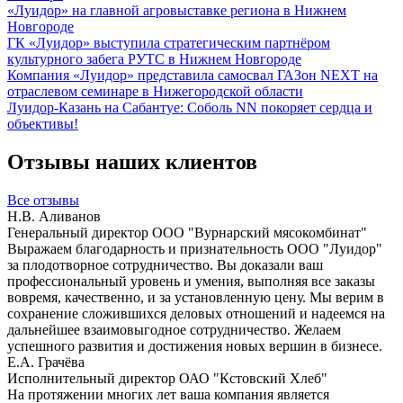
«Луидор» на главной агровыставке региона в Нижнем
Новгороде
ГК «Луидор» выступила стратегическим партнёром
культурного забега РУТС в Нижнем Новгороде
Компания «Луидор» представила самосвал ГАЗон NEXT на
отраслевом семинаре в Нижегородской области
Луидор-Казань на Сабантуе: Соболь NN покоряет сердца и
объективы!
Отзывы наших клиентов
Все отзывы
Н.В. Аливанов
Генеральный директор ООО "Вурнарский мясокомбинат"
Выражаем благодарность и признательность ООО "Луидор"
за плодотворное сотрудничество. Вы доказали ваш
профессиональный уровень и умения, выполняя все заказы
вовремя, качественно, и за установленную цену. Мы верим в
сохранение сложившихся деловых отношений и надеемся на
дальнейшее взаимовыгодное сотрудничество. Желаем
успешного развития и достижения новых вершин в бизнесе.
Е.А. Грачёва
Исполнительный директор ОАО "Кстовский Хлеб"
На протяжении многих лет ваша компания является