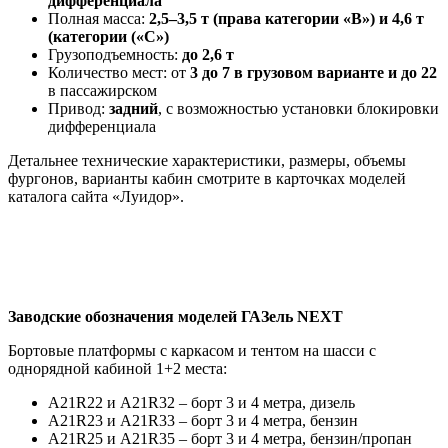
дифференциала
Полная масса:
2,5–3,5 т (права категории «B») и 4,6 т
(категории («C»)
Грузоподъемность:
до 2,6 т
Количество мест: от
3 до 7 в грузовом варианте и до 22
в пассажирском
Привод:
задний
, с возможностью установки блокировки
дифференциала
Детальнее технические характеристики, размеры, объемы
фургонов, варианты кабин смотрите в карточках моделей
каталога сайта «Луидор».
Заводские обозначения моделей ГАЗель NEXT
Бортовые платформы с каркасом и тентом на шасси с
однорядной кабиной 1+2 места:
А21R22 и А21R32 – борт 3 и 4 метра, дизель
А21R23 и А21R33 – борт 3 и 4 метра, бензин
А21R25 и А21R35 – борт 3 и 4 метра, бензин/пропан