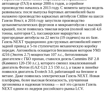
автозаводе (ГАЗ) в конце 2000-х годов, а серийное
производство началось в 2013 году. С момента запуска модель
развивалась: после выпуска бортовых автомобилей было
налажено производство каркасных автобусов Citiline на шасси
Газели Некст, в 2016 году запустили производство
цельнометаллических фургонов и микроавтобусов с высокой
крышей, после появилась тяжелая версия (полной массой 4,6
тонны, категория C), пассажирские маршрутки и
пригородные автобусы на 22 места (19 сидячих) на их базе.
Газель NEXT традиционно для грузовых автомобилей имеет
задний привод и 5-ти ступенчатую механическую коробку
передач. Автомобиль оснащается бензиновым мотором УМЗ
4216 (Эвотек 2.7) мощностью 107 л.с., битопливным
двигателем с ГБО пропан, ставился дизель Cummins ISF 2.8
(Камминз 120-150 л.с.), которого сменил локализованный
двигатель Фотон (GAZ G21 2.5 150 л.с.), а также в линейке
появился двигатель Evotech 3.0, работающий на бензине и
метане. Даже появилась электрическая Газель NEXT. Новая
платформа, более высокая безопасность, улучшенная
эргономика и надежная техника — всё это сделало Газель
NEXT одним из лидеров российского рынка LCV.