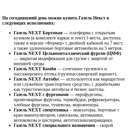
На сегодняшний день можно купить Газель Некст в
следующих исполнениях:
Газель NEXT Бортовая
— платформа с открытым
кузовом (в комплекте каркас и тент) 3 места, доступна
также в версии «Фермер» с двойной кабиной на 7 мест,
а также удлиненные бортовые автомобили на 5 метров.
Газель NEXT Цельнометаллический фургон (ЦМФ)
— закрытая модификация для грузов с защитой от
внешней среды.
Газель NEXT Комби
— сочетание грузового и
пассажирского отсека (грузопассажирский вариант).
Газель NEXT Автобус
— используется как маршрутное
или служебное транспортное средство, с доработками
как туристические автобусы и бизнес шаттлы.
Газель NEXT с фургонами
— еврофургоны,
промтоварные фургоны, термобудки, рефрижераторы,
хлебные фургоны, тушевозы, мороженицы.
Газель NEXT спецтехника
– эвакуаторы, бортовые с
кран-манипулятором, самосвалы, автовышки,
молоковозы и цистерны, автотопливозаправщики.
Газель NEXT специального назначения
– скорой