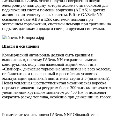
Автомобиль ГАЗель «НН» получил совершенно новую
электронную платформу, которая должна стать основой для
подключения систем помощи водителю (ADAS) и других
активных интеллектуальных систем. В базе GAZelle NN
оснащена в базе ABS и ESP, системой помощи при
экстренном торможении, системой помощи при трогании на
подъеме, датчиками дождя и света, и другими системами.
Шасси и оснащение
Коммерческий автомобиль должен быть крепким и
выносливым, поэтому ГАЗель NN сохранила рамную
конструкцию, получила надежный задний мост типа
«Спайсер», дисковые тормозные механизмы на всех колесах,
стабилизатор, и проверенный в российских условиях
эксплуатации дизельный двигательG-серии 2.5 (дизельный).
Новая усиленная шестиступенчатая механическая коробка
передач с заявленным ресурсом более 300 тыс. км отличается
увеличенным крутящим моментом до 450 Нм. и позволяет
сократить расход топлива, особенно при движении на трассе.
Решаете где купить новую ГАЗель NN? Обращайтесь в