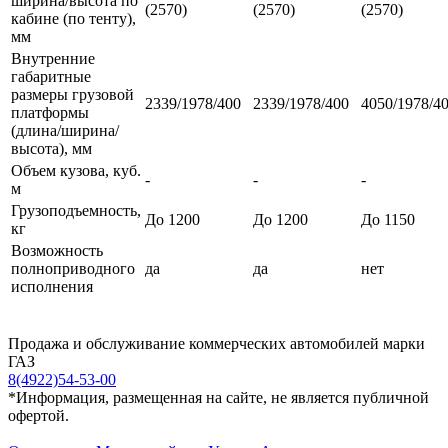
ширина/высота по
(2570)
(2570)
(2570)
кабине (по тенту),
мм
Внутренние
габаритные
размеры грузовой
2339/1978/400
2339/1978/400
4050/1978/4
платформы
(длина/ширина/
высота), мм
Объем кузова, куб.
-
-
-
м
Грузоподъемность,
До 1200
До 1200
До 1150
кг
Возможность
полноприводного
да
да
нет
исполнения
Продажа и обслуживание коммерческих автомобилей марки
ГАЗ
8(4922)54-53-00
*Информация, размещенная на сайте, не является публичной
офертой.